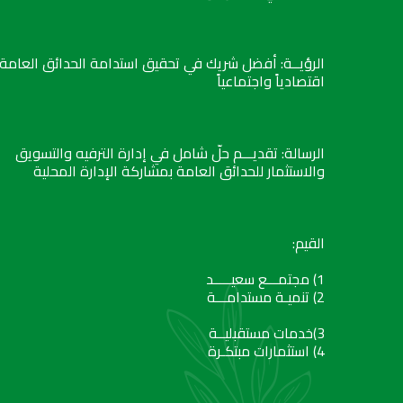
الرؤيــة: أفضل شريك في تحقيق استدامة الحدائق العامة
اقتصادياً واجتماعياً
الرسالة: تقديـــم حلّ شامل في إدارة الترفيه والتسويق
والاستثمار للحدائق العامة بمشاركة الإدارة المحلية
القيم:
1) مجتمـــع سعيـــــد
2) تنميـة مستدامـــة
3)خدمات مستقبليــة
4) استثمارات مبتكـرة