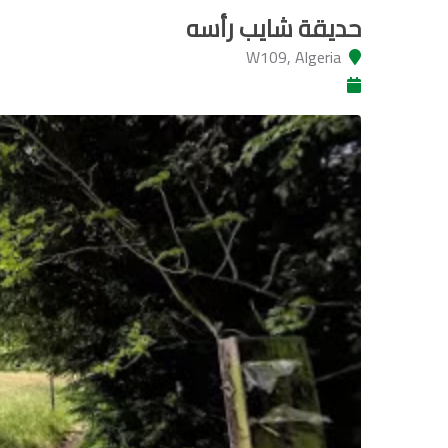
حديقة شايب رأسه
W109, Algeria