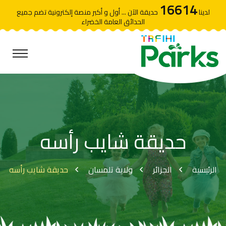
16614
لدينا
حديقة الآن ... أول و أكبر منصة إلكترونية تضم جميع
الحدائق العامة الخضراء
حديقة شايب رأسه
الرئيسية
الجزائر
ولاية تلمسان
حديقة شايب رأسه