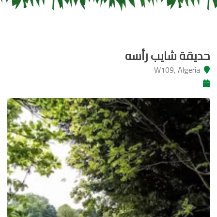
حديقة شايب رأسه
W109, Algeria