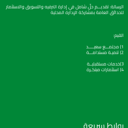
الرسالة: تقديـــم حلّ شامل في إدارة الترفيه والتسويق والاستثمار
للحدائق العامة بمشاركة الإدارة المحلية
القيم:
1) مجتمـــع سعيـــــد
2) تنميـة مستدامـــة
3)خدمات مستقبليــة
4) استثمارات مبتكـرة
روابط سريعة