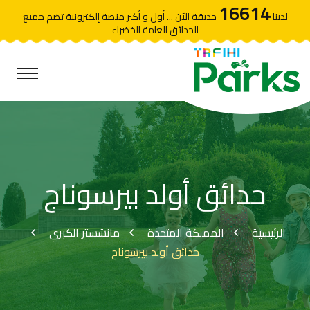
16614
لدينا
حديقة الآن ... أول و أكبر منصة إلكترونية تضم جميع
الحدائق العامة الخضراء
حدائق أولد بيرسوناج
الرئيسية
المملكة المتحدة
مانشستر الكبري
حدائق أولد بيرسوناج