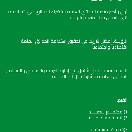
أول وأكبر منصة للحدائق العامة الخضراء.الحدائق هي رئة الحياة
التي نتنفس بها المتعة والراحة
الرؤيــة: أفضل شريك في تحقيق استدامة الحدائق العامة
اقتصادياً واجتماعياً
الرسالة: تقديـــم حلّ شامل في إدارة الترفيه والتسويق والاستثمار
للحدائق العامة بمشاركة الإدارة المحلية
القيم:
1) مجتمـــع سعيـــــد
2) تنميـة مستدامـــة
3)خدمات مستقبليــة