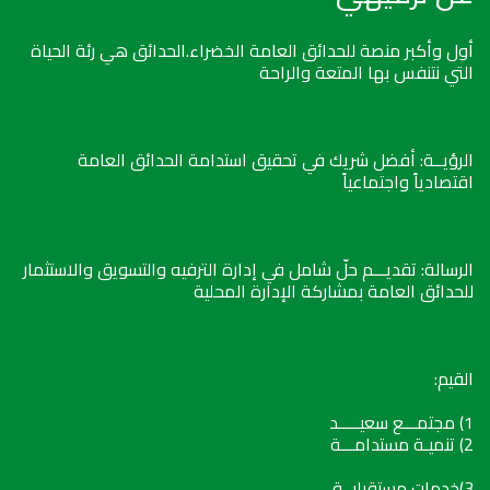
أول وأكبر منصة للحدائق العامة الخضراء.الحدائق هي رئة الحياة
التي نتنفس بها المتعة والراحة
الرؤيــة: أفضل شريك في تحقيق استدامة الحدائق العامة
اقتصادياً واجتماعياً
الرسالة: تقديـــم حلّ شامل في إدارة الترفيه والتسويق والاستثمار
للحدائق العامة بمشاركة الإدارة المحلية
القيم:
1) مجتمـــع سعيـــــد
2) تنميـة مستدامـــة
3)خدمات مستقبليــة