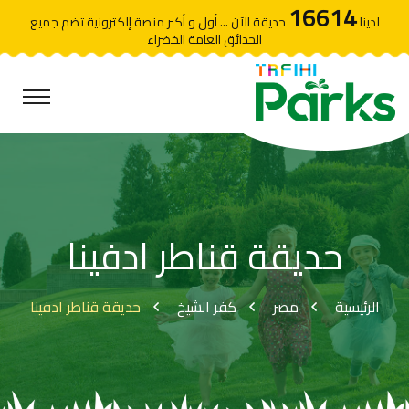
16614
لدينا
حديقة الآن ... أول و أكبر منصة إلكترونية تضم جميع
الحدائق العامة الخضراء
حديقة قناطر ادفينا
الرئيسية
مصر
كفر الشيخ
حديقة قناطر ادفينا