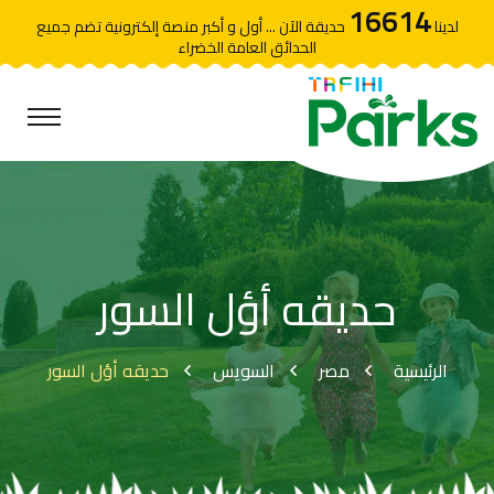
16614
لدينا
حديقة الآن ... أول و أكبر منصة إلكترونية تضم جميع
الحدائق العامة الخضراء
حديقه أؤل السور
الرئيسية
مصر
السويس
حديقه أؤل السور