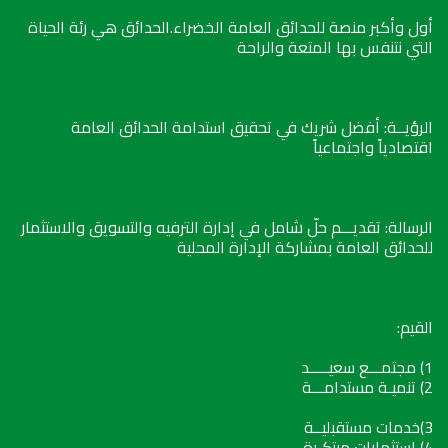
أول وأكبر منصة للحدائق العامة الخضراء.الحدائق هي رئة الحياة
التي نتنفس بها المتعة والراحة
الرؤيــة: أفضل شريك في تحقيق استدامة الحدائق العامة
اقتصادياً واجتماعياً
الرسالة: تقديـــم حلّ شامل في إدارة الترفيه والتسويق والاستثمار
للحدائق العامة بمشاركة الإدارة المحلية
القيم:
1) مجتمـــع سعيـــــد
2) تنميـة مستدامـــة
3)خدمات مستقبليــة
4) استثمارات مبتكـرة