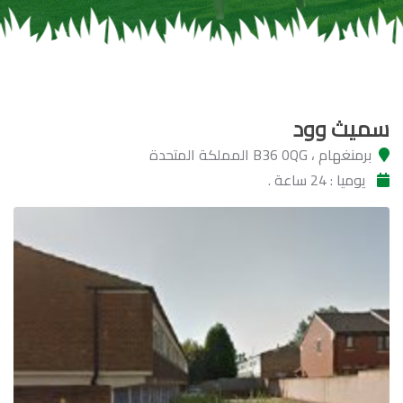
سميث وود
برمنغهام ، B36 0QG المملكة المتحدة
يوميا : 24 ساعة .