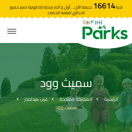
16614
لدينا
حديقة الآن ... أول و أكبر منصة إلكترونية تضم جميع
الحدائق العامة الخضراء
سميث وود
الرئيسية
المملكة المتحدة
غرب ميدلاندز
سميث وود