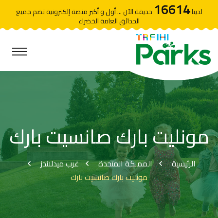
16614
لدينا
حديقة الآن ... أول و أكبر منصة إلكترونية تضم جميع
الحدائق العامة الخضراء
مونليت بارك صانسيت بارك
الرئيسية
المملكة المتحدة
غرب ميدلاندز
مونليت بارك صانسيت بارك