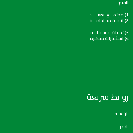
القيم:
1) مجتمـــع سعيـــــد
2) تنميـة مستدامـــة
3)خدمات مستقبليــة
4) استثمارات مبتكـرة
روابط سريعة
الرئيسية
المدن