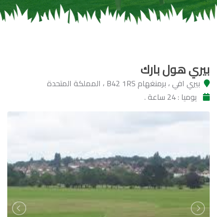
بيري هول بارك
بيري افي ، برمنغهام B42 1RS ، المملكة المتحدة
يوميا : 24 ساعة .