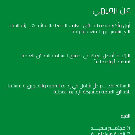
عن ترفيهي
أول وأكبر منصة للحدائق العامة الخضراء.الحدائق هي رئة الحياة
التي نتنفس بها المتعة والراحة
الرؤيــة: أفضل شريك في تحقيق استدامة الحدائق العامة
اقتصادياً واجتماعياً
الرسالة: تقديـــم حلّ شامل في إدارة الترفيه والتسويق والاستثمار
للحدائق العامة بمشاركة الإدارة المحلية
القيم:
1) مجتمـــع سعيـــــد
2) تنميـة مستدامـــة