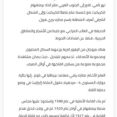
نهر تامي. تقع إلى الجنوب الغربي مقر اتحاد برمنغهام
للكريكيت مع خمسة عشر ملعبًا للكريكيت وإلى الشمال
الشرقي تُعرف المنطقة باسم منتزه بيري هول.
الحديقة في الغالب المراعي مع خليط من الأشجار والمناطق
الحرجية ، فضلا عن امتدادات التحوط.
هناك مروجان من الزهور البرية يزرعهما السكان المحليون
ومجموعة الأصدقاء ، تدعمهم غلينديل ، حيث يمكن مشاهدة
مجموعة متنوعة من بساتين الفاكهة في أوائل الصيف.
العلم الأخضر: متنزه ريفي معتمد: بريطانيا في بلوم ، إنها جائزة
جوارك المستوى 4 - مزدهرة: حقول الملكة إليزابيث في وضع
حماية الثقة.
تم بناء القاعة الأصلية في عام 1588 واستحوذ عليها مجلس
مدينة برمنغهام في أواخر عام 1920. تم في وقت لاحق هدم
القاعة في عام 1927 لأن تكلفة ترميمه كانت غير قابلة للحياة