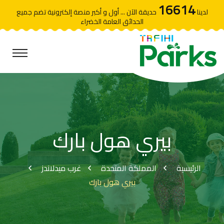
16614
لدينا
حديقة الآن ... أول و أكبر منصة إلكترونية تضم جميع
الحدائق العامة الخضراء
بيري هول بارك
الرئيسية
المملكة المتحدة
غرب ميدلاندز
بيري هول بارك