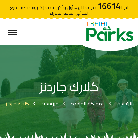
16614
لدينا
حديقة الآن ... أول و أكبر منصة إلكترونية تضم جميع
الحدائق العامة الخضراء
كلارك جاردنز
الرئيسية
المملكة المتحدة
مرزيسايد
كلارك جاردنز