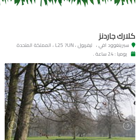
كلارك جاردنز
سبرينغوود افي ، ليفربول ، L25 7UN ، المملكة المتحدة
يوميا : 24 ساعة .