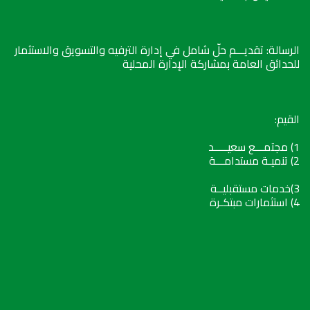
الرسالة: تقديـــم حلّ شامل في إدارة الترفيه والتسويق والاستثمار
للحدائق العامة بمشاركة الإدارة المحلية
القيم:
1) مجتمـــع سعيـــــد
2) تنميـة مستدامـــة
3)خدمات مستقبليــة
4) استثمارات مبتكـرة