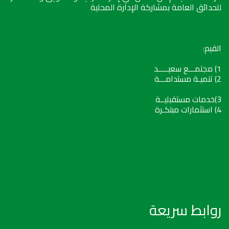
للحدائق العامة بمشاركة الإدارة المحلية
القيم:
1) مجتمـــع سعيـــــد
2) تنميـة مستدامـــة
3)خدمات مستقبليــة
4) استثمارات مبتكـرة
روابط سريعة