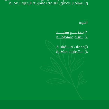
والاستثمار للحدائق العامة بمشاركة الإدارة المحلية
القيم:
1) مجتمـــع سعيـــــد
2) تنميـة مستدامـــة
3)خدمات مستقبليــة
4) استثمارات مبتكـرة