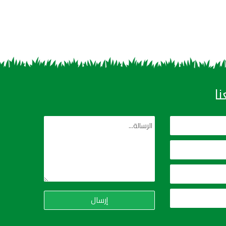
ا
إرسال