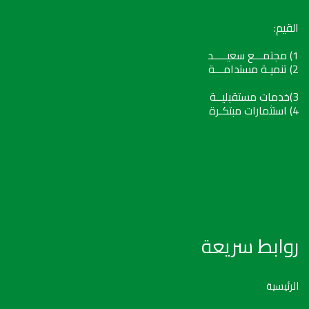
القيم:
1) مجتمـــع سعيـــــد
2) تنميـة مستدامـــة
3)خدمات مستقبليــة
4) استثمارات مبتكـرة
روابط سريعة
الرئيسية