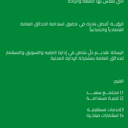
التي نتنفس بها المتعة والراحة
الرؤيــة: أفضل شريك في تحقيق استدامة الحدائق العامة
اقتصادياً واجتماعياً
الرسالة: تقديـــم حلّ شامل في إدارة الترفيه والتسويق والاستثمار
للحدائق العامة بمشاركة الإدارة المحلية
القيم:
1) مجتمـــع سعيـــــد
2) تنميـة مستدامـــة
3)خدمات مستقبليــة
4) استثمارات مبتكـرة