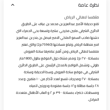
نظرة عامة
متنفسا لاهالي الرياض
تقع حديقة الأمير عبدالعزيز بن محمد بن عياف على الطريق
الدائري الشرقي مابين مخرجي عشرة وتسعة بحي الحمراء التي
دشنها صاحب السمو الملكي الامير فيصل بن بندر بن عبدالعزيز
امير منطقة الرياض وتبلغ مساحتها (75960م2) والتي تعتبر
متنفسا لاهالي الرياض ومن أهم عناصرها ساحة العروض
بمساحة ٢٧٠٠ م2 وممر مشاة حول الموقع بطول 1800متر
طولي، وتشمل النوافير بالمدخل الرئيسي على الطريق الدائري
الشرقي في موقع ساحة العروض وسط الحديقة وساحة
بمساحة ٢٧٠٠ ومدرجات تتسع لعدد لأكثر من ١٠٠٠ متفرج. وعدد
٢٨ جلسة مظللة و١٢ جلسة مفتوحة ودورتين للمياه
ومسطحات خضراء بمساحة ٣٩٠٠٠ م ٢ و العاب الأطفال متعددة
المراحل.