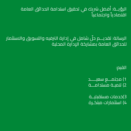
الرؤيــة: أفضل شريك في تحقيق استدامة الحدائق العامة
اقتصادياً واجتماعياً
الرسالة: تقديـــم حلّ شامل في إدارة الترفيه والتسويق والاستثمار
للحدائق العامة بمشاركة الإدارة المحلية
القيم:
1) مجتمـــع سعيـــــد
2) تنميـة مستدامـــة
3)خدمات مستقبليــة
4) استثمارات مبتكـرة