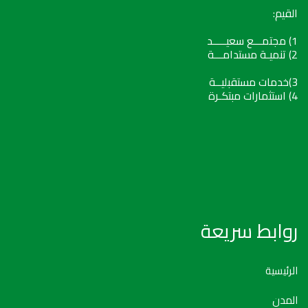
القيم:
1) مجتمـــع سعيـــــد
2) تنميـة مستدامـــة
3)خدمات مستقبليــة
4) استثمارات مبتكـرة
روابط سريعة
الرئيسية
المدن