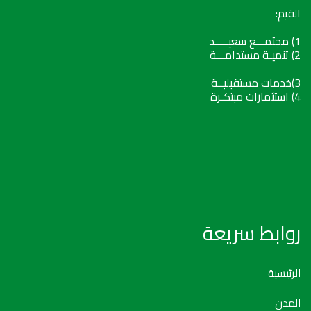
القيم:
1) مجتمـــع سعيـــــد
2) تنميـة مستدامـــة
3)خدمات مستقبليــة
4) استثمارات مبتكـرة
روابط سريعة
الرئيسية
المدن