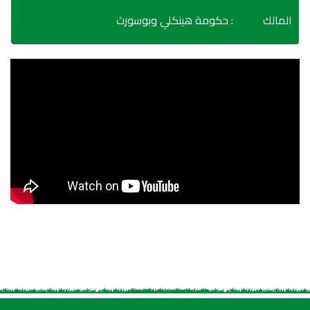
المالك
: حكومة هينكلي وبوسورث