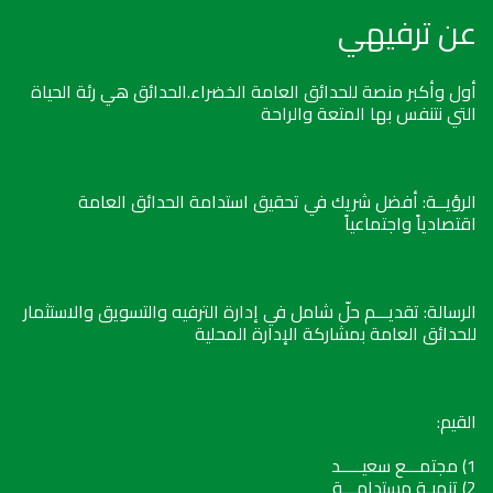
عن ترفيهي
أول وأكبر منصة للحدائق العامة الخضراء.الحدائق هي رئة الحياة
التي نتنفس بها المتعة والراحة
الرؤيــة: أفضل شريك في تحقيق استدامة الحدائق العامة
اقتصادياً واجتماعياً
الرسالة: تقديـــم حلّ شامل في إدارة الترفيه والتسويق والاستثمار
للحدائق العامة بمشاركة الإدارة المحلية
القيم:
1) مجتمـــع سعيـــــد
2) تنميـة مستدامـــة