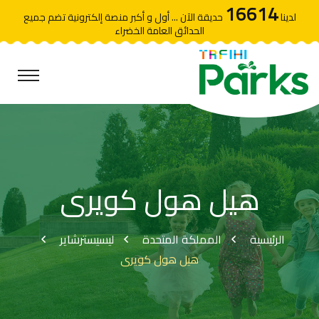
16614
لدينا
حديقة الآن ... أول و أكبر منصة إلكترونية تضم جميع
الحدائق العامة الخضراء
هيل هول كويرى
الرئيسية
المملكة المتحدة
ليسيسترشاير
هيل هول كويرى