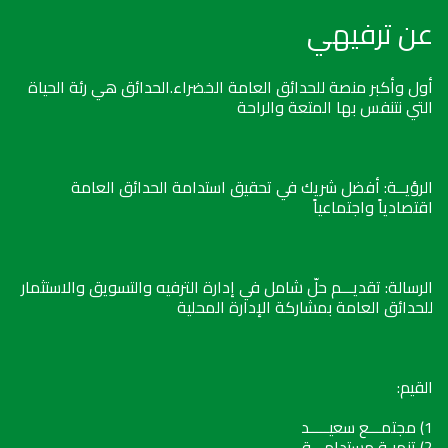
عن ترفيهي
أول وأكبر منصة للحدائق العامة الخضراء.الحدائق هي رئة الحياة
التي نتنفس بها المتعة والراحة
الرؤيــة: أفضل شريك في تحقيق استدامة الحدائق العامة
اقتصادياً واجتماعياً
الرسالة: تقديـــم حلّ شامل في إدارة الترفيه والتسويق والاستثمار
للحدائق العامة بمشاركة الإدارة المحلية
القيم:
1) مجتمـــع سعيـــــد
2) تنميـة مستدامـــة