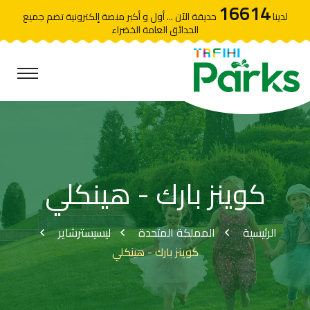
16614
لدينا
حديقة الآن ... أول و أكبر منصة إلكترونية تضم جميع
الحدائق العامة الخضراء
كوينز بارك - هينكلي
الرئيسية
المملكة المتحدة
ليسيسترشاير
كوينز بارك - هينكلي