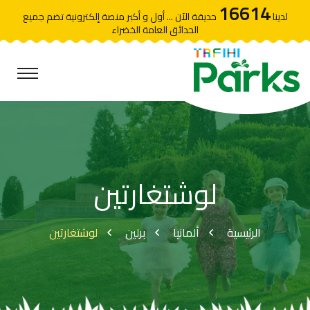
16614
لدينا
حديقة الآن ... أول و أكبر منصة إلكترونية تضم جميع
الحدائق العامة الخضراء
لوشتغارتين
الرئيسية
ألمانيا
برلين
لوشتغارتين