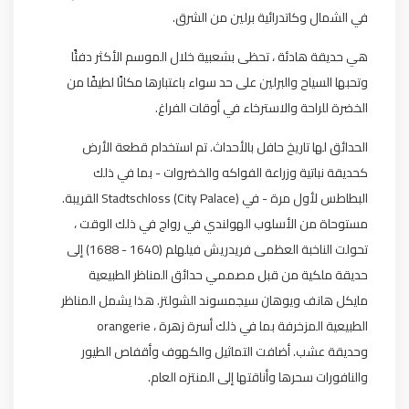
في الشمال وكاتدرائية برلين من الشرق.
هي حديقة هادئة ، تحظى بشعبية خلال الموسم الأكثر دفئًا
وتحبها السياح والبرلين على حد سواء باعتبارها مكانًا لطيفًا من
الخضرة للراحة والاسترخاء في أوقات الفراغ.
الحدائق لها تاريخ حافل بالأحداث. تم استخدام قطعة الأرض
كحديقة نباتية وزراعة الفواكه والخضروات - بما في ذلك
البطاطس لأول مرة - في Stadtschloss (City Palace) القريبة.
مستوحاة من الأسلوب الهولندي في رواج في ذلك الوقت ،
تحولت الناخبة العظمى فريدريش فيلهلم (1640 - 1688) إلى
حديقة ملكية من قبل مصممي حدائق المناظر الطبيعية
مايكل هانف ويوهان سيجمسوند الشولتز. هذا يشمل المناظر
الطبيعية المزخرفة بما في ذلك أسرة زهرة ، orangerie
وحديقة عشب. أضافت التماثيل والكهوف وأقفاص الطيور
والنافورات سحرها وأناقتها إلى المنتزه العام.