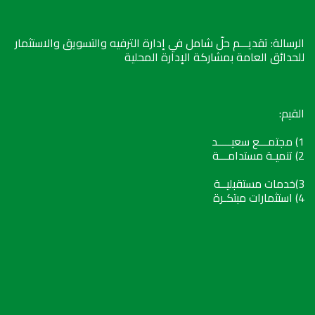
الرسالة: تقديـــم حلّ شامل في إدارة الترفيه والتسويق والاستثمار
للحدائق العامة بمشاركة الإدارة المحلية
القيم:
1) مجتمـــع سعيـــــد
2) تنميـة مستدامـــة
3)خدمات مستقبليــة
4) استثمارات مبتكـرة