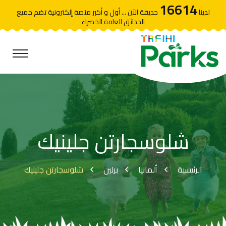
16614
لدينا
حديقة الآن ... أول و أكبر منصة إلكترونية تضم جميع
الحدائق العامة الخضراء
شلوسجارتن جلينيك
الرئيسية
ألمانيا
برلين
شلوسجارتن جلينيك