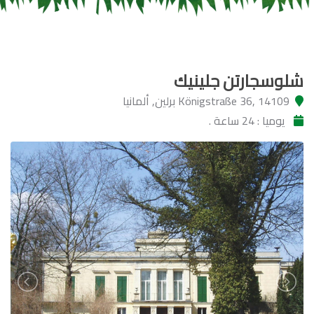
شلوسجارتن جلينيك
Königstraße 36, 14109 برلين, ألمانيا
يوميا : 24 ساعة .