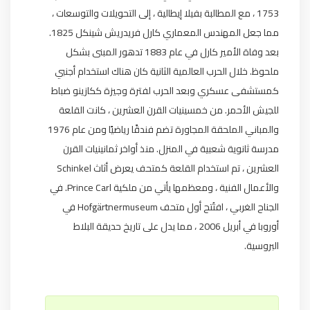
1753 ، مع المطالبة بفيلا إيطالية ، إلى التحويلات والتوسعات ،
مما جعل المهندس المعماري كارل فريدريش شينكل 1825.
بعد وفاة الأمير كارل في عام 1883 تدهور المبنى بشكل
ملحوظ. خلال الحرب العالمية الثانية كان هناك استخدام أجنبي
كمستشفى عسكري وبعد الحرب لفترة وجيزة ككازينو ضباط
للجيش الأحمر. من خمسينيات القرن العشرين ، كانت القلعة
والمباني الملحقة المجاورة تضم فندقًا رياضيًا ومن عام 1976
مدرسة ثانوية شعبية في المنزل. منذ أواخر ثمانينيات القرن
العشرين ، تم استخدام القلعة كمتحف يعرض أثاث Schinkel
والأعمال الفنية ، ومعظمها يأتي من ملكية Prince Carl. في
الجناح الغربي ، افتُتح أول متحف Hofgärtnermuseum في
أوروبا في أبريل 2006 ، مما يدل على تاريخ حديقة البلاط
البروسية.