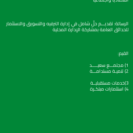
الرسالة: تقديـــم حلّ شامل في إدارة الترفيه والتسويق والاستثمار
للحدائق العامة بمشاركة الإدارة المحلية
القيم:
1) مجتمـــع سعيـــــد
2) تنميـة مستدامـــة
3)خدمات مستقبليــة
4) استثمارات مبتكـرة