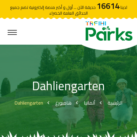
16614
لدينا
حديقة الآن ... أول و أكبر منصة إلكترونية تضم جميع
الحدائق العامة الخضراء
Dahliengarten
Dahliengarten
هامبورغ
ألمانيا
الرئيسية