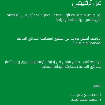
عن ترفيهي
أول وأكبر منصة للحدائق العامة الخضراء.الحدائق هي رئة الحياة
التي نتنفس بها المتعة والراحة
الرؤيــة: أفضل شريك في تحقيق استدامة الحدائق العامة
اقتصادياً واجتماعياً
الرسالة: تقديـــم حلّ شامل في إدارة الترفيه والتسويق والاستثمار
للحدائق العامة بمشاركة الإدارة المحلية
القيم:
1) مجتمـــع سعيـــــد
2) تنميـة مستدامـــة