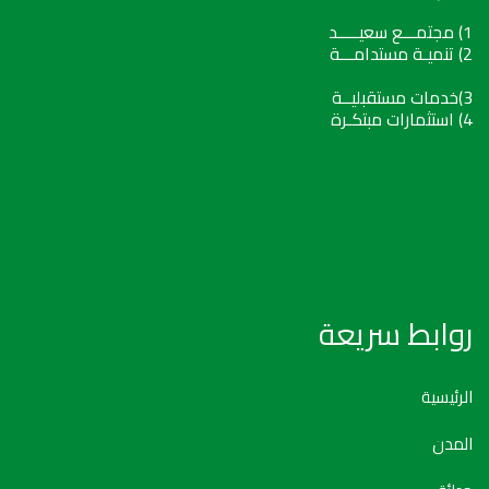
1) مجتمـــع سعيـــــد
2) تنميـة مستدامـــة
3)خدمات مستقبليــة
4) استثمارات مبتكـرة
روابط سريعة
الرئيسية
المدن