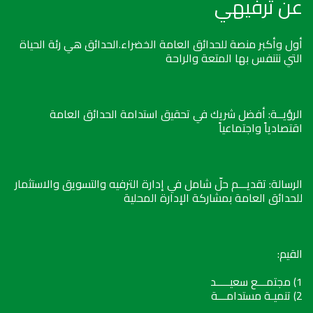
عن ترفيهي
أول وأكبر منصة للحدائق العامة الخضراء.الحدائق هي رئة الحياة
التي نتنفس بها المتعة والراحة
الرؤيــة: أفضل شريك في تحقيق استدامة الحدائق العامة
اقتصادياً واجتماعياً
الرسالة: تقديـــم حلّ شامل في إدارة الترفيه والتسويق والاستثمار
للحدائق العامة بمشاركة الإدارة المحلية
القيم:
1) مجتمـــع سعيـــــد
2) تنميـة مستدامـــة