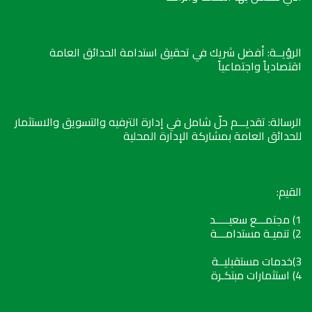
الرؤيــة: أفضل شريك في تحقيق استدامة الحدائق العامة
اقتصادياً واجتماعياً
الرسالة: تقديـــم حلّ شامل في إدارة الترفيه والتسويق والاستثمار
للحدائق العامة بمشاركة الإدارة المحلية
القيم:
1) مجتمـــع سعيـــــد
2) تنميـة مستدامـــة
3)خدمات مستقبليــة
4) استثمارات مبتكـرة