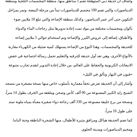
وأضاف أن حديقة دبي المتوهجة تضم 3 مناطق منها، منطقة المجسمات الثلجية ومنطقة
الديناصورات والتي تضم 100 مجسم للديناصورات تبدأ من مرحلة البيضة، وتمر بمراحل
التكوين حتى آخر عمر الديناصور، وكذلك منطقة الإضاءة والتي تبلغ 10 ملايين ضوء
بألوان ومجسمات مختلفة من مواد تمت إعادة تدويرها مثل زجاجات الماء والدواء
والأطباق، إضافة إلى عروض الليزر والإضاءة وتم استخدام حوالي 3 ملايين إضاءة
للحديقة والمجسمات، وهذا النوع من الإضاءة يستهلك كمية ضئيلة من الكهرباء مقارنة
بالأنواع الأخرى، وهي تعد أول حديقة للترفيه والتعليم تحمل رسالة اجتماعية في خفض
الانبعاثات الكربونية والحفاظ على العالم، من خلال إعادة التدوير لتقدم تجارب متنوعة
«فنون في النهار وتألق في الليل».
وأشار إلى أن الحديقة تعرض تحفاً معمارية بأسلوب خاص منها نسخة مصغرة من مسجد
الشيخ زايد الكبير المصنوعة من 90 ألف كأس وصحن وملعقة من الخزف بطول 14 متراً،
ونسخة من برج خليفة مصنوعة من 330 ألف زجاجة دواء صغيرة معبأة بمياه ملونة تمتد
على طول 16 متراً،
كما تضم الحديقة هياكل ومرافق مثيرة للأطفال، منها الشجرة الناطقة وجنة الباندا
ومخيم الديناصورات ومدينة الحلوى.