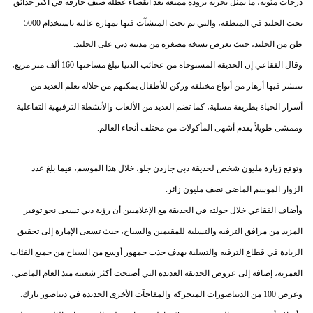
درجات مئوية، ما تمثل تجربة برودة ممتعة بعد انقضاء عطلة صيف حارقة في أكبر حدائق
نحت الجليد في المنطقة، والتي تم نحت المنشآت فيها بمهارة عالية باستخدام 5000
طن من الجليد، حيث تعرض نسخة مصغرة من مدينة دبي على الجليد.
وقال الفقاعي إن الحديقة المستوحاة من عجائب الدنيا تبلغ مساحتها 160 ألف متر مربع،
تنتشر فيها أزهار من أنواع مختلفة وركن للأطفال يمكنهم من خلاله تعلم العديد من
أسرار الحياة بطريقة مسلية، كما تضم العديد من الألعاب والأنشطة الترفيهية التفاعلية
وممشى طويلاً يقدم أشهى المأكولات من مختلف أنحاء العالم.
وتوقع زيارة مليون شخص لحديقة دبي جاردن جلو، خلال هذا الموسم، فيما بلغ عدد
الزوار الموسم الماضي نصف مليون زائر.
وأضاف الفقاعي خلال جولته في الحديقة مع الإعلاميين أن رؤية دبي تسعى نحو توفير
المزيد من مرافق الترفيه والتسلية للمقيمين والسياح، حيث تسعى الإمارة إلى تحقيق
الريادة في قطاع الترفيه والتسلية بهدف جذب جمهور أوسع من السياح من جميع الفئات
العمرية، إضافة إلى عروض الحديقة العديدة التي أصبحت أكثر شعبية منذ العام الماضي،
وعرض 100 من الديناصورات المتحركة والمفاجآت الأخرى الجديدة في ديناصور بارك.