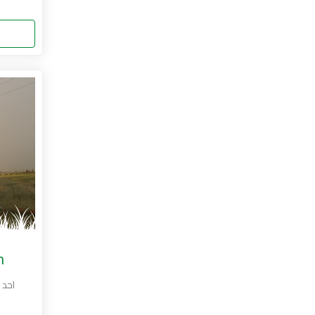
n
احد 