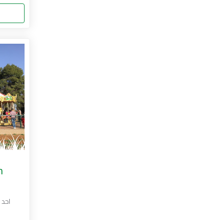
n
احد 