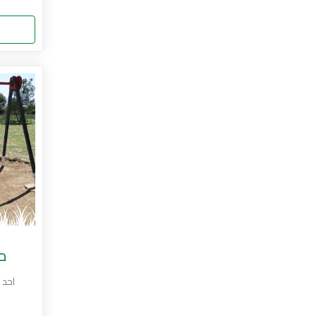
مر
احد 