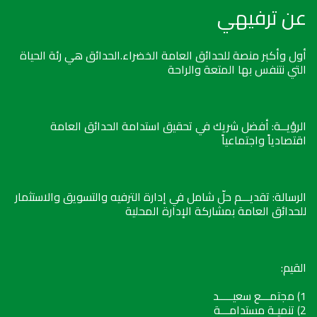
عن ترفيهي
أول وأكبر منصة للحدائق العامة الخضراء.الحدائق هي رئة الحياة
التي نتنفس بها المتعة والراحة
الرؤيــة: أفضل شريك في تحقيق استدامة الحدائق العامة
اقتصادياً واجتماعياً
الرسالة: تقديـــم حلّ شامل في إدارة الترفيه والتسويق والاستثمار
للحدائق العامة بمشاركة الإدارة المحلية
القيم:
1) مجتمـــع سعيـــــد
2) تنميـة مستدامـــة