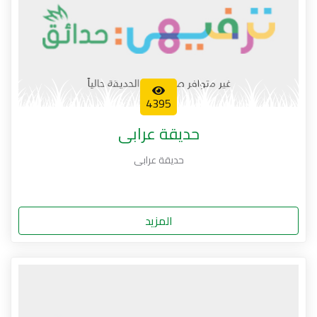
4395
حديقة عرابى
حديقة عرابى
المزيد