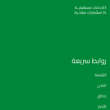
3)خدمات مستقبليــة
4) استثمارات مبتكـرة
روابط سريعة
الرئيسية
المدن
حدائق
الأخبار