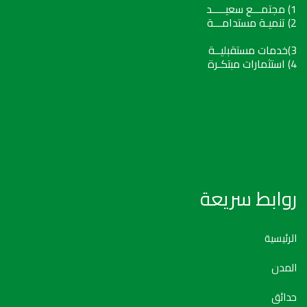
1) مجتمـــع سعيـــــد
2) تنميـة مستدامـــة
3)خدمات مستقبليــة
4) استثمارات مبتكـرة
روابط سريعة
الرئيسية
المدن
حدائق