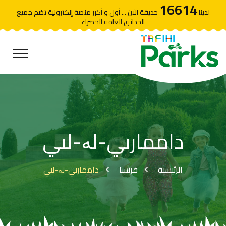
16614
لدينا
حديقة الآن ... أول و أكبر منصة إلكترونية تضم جميع
الحدائق العامة الخضراء
داممارىي-لە-لىي
الرئيسية
فرنسا
داممارىي-لە-لىي