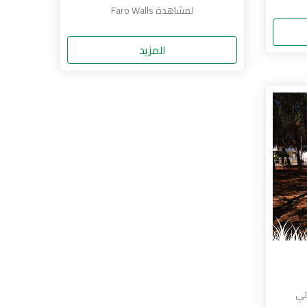
لمشاهدة Faro Walls
المزيد
تي