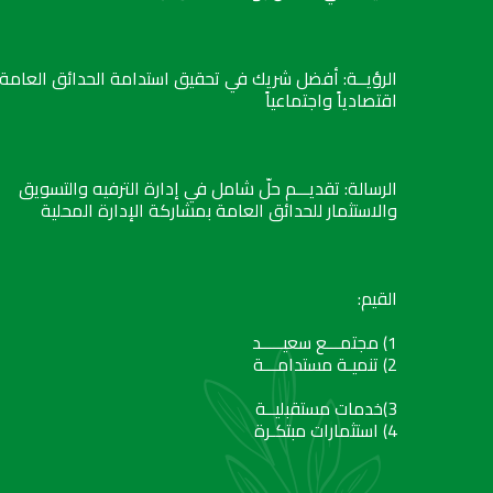
الرؤيــة: أفضل شريك في تحقيق استدامة الحدائق العامة
اقتصادياً واجتماعياً
الرسالة: تقديـــم حلّ شامل في إدارة الترفيه والتسويق
والاستثمار للحدائق العامة بمشاركة الإدارة المحلية
القيم:
1) مجتمـــع سعيـــــد
2) تنميـة مستدامـــة
3)خدمات مستقبليــة
4) استثمارات مبتكـرة