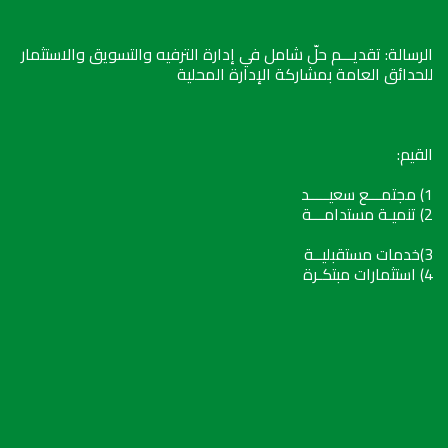
الرسالة: تقديـــم حلّ شامل في إدارة الترفيه والتسويق والاستثمار
للحدائق العامة بمشاركة الإدارة المحلية
القيم:
1) مجتمـــع سعيـــــد
2) تنميـة مستدامـــة
3)خدمات مستقبليــة
4) استثمارات مبتكـرة