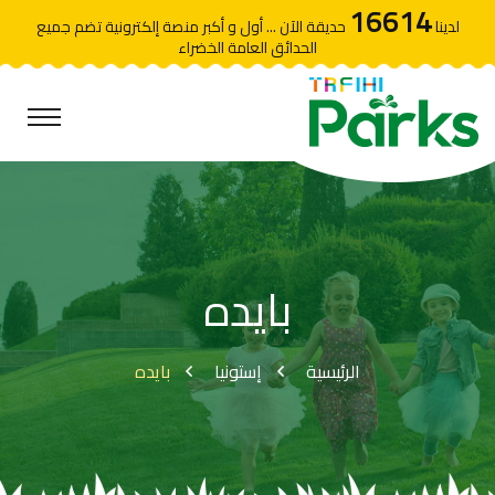
16614
لدينا
حديقة الآن ... أول و أكبر منصة إلكترونية تضم جميع
الحدائق العامة الخضراء
بايده
الرئيسية
إستونيا
بايده