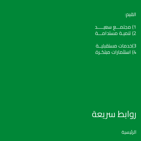
القيم:
1) مجتمـــع سعيـــــد
2) تنميـة مستدامـــة
3)خدمات مستقبليــة
4) استثمارات مبتكـرة
روابط سريعة
الرئيسية