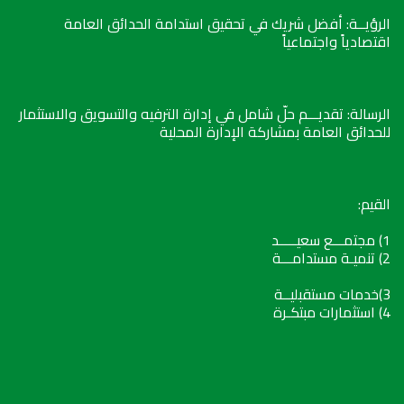
الرؤيــة: أفضل شريك في تحقيق استدامة الحدائق العامة
اقتصادياً واجتماعياً
الرسالة: تقديـــم حلّ شامل في إدارة الترفيه والتسويق والاستثمار
للحدائق العامة بمشاركة الإدارة المحلية
القيم:
1) مجتمـــع سعيـــــد
2) تنميـة مستدامـــة
3)خدمات مستقبليــة
4) استثمارات مبتكـرة