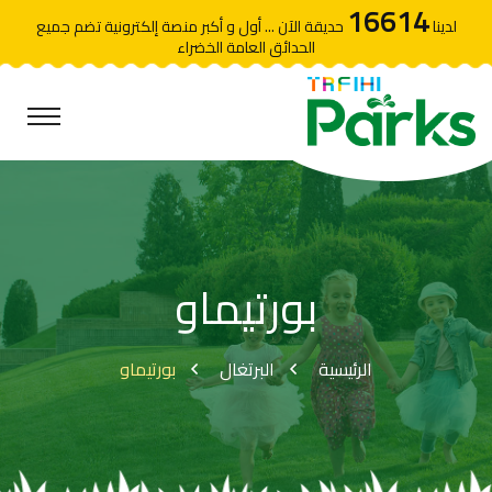
16614
لدينا
حديقة الآن ... أول و أكبر منصة إلكترونية تضم جميع
الحدائق العامة الخضراء
بورتيماو
الرئيسية
البرتغال
بورتيماو