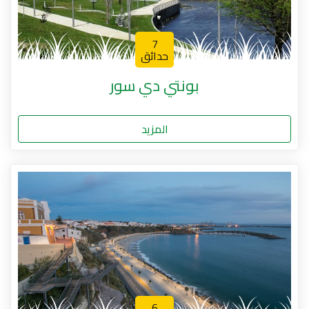
7
حدائق
بونتي دي سور
المزيد
6