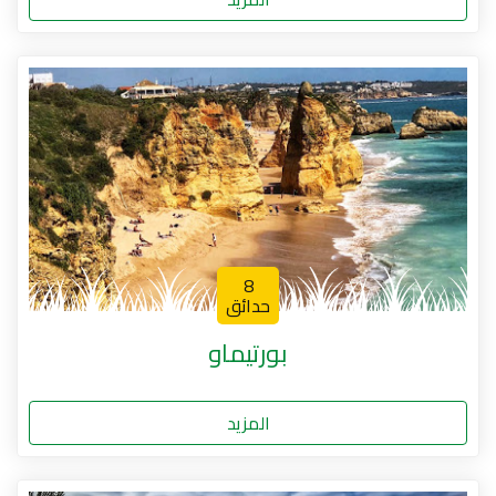
8
حدائق
بورتيماو
المزيد