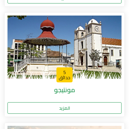
5
حدائق
مونتيجو
المزيد