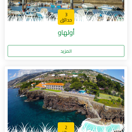
3
حدائق
أولهاو
المزيد
2