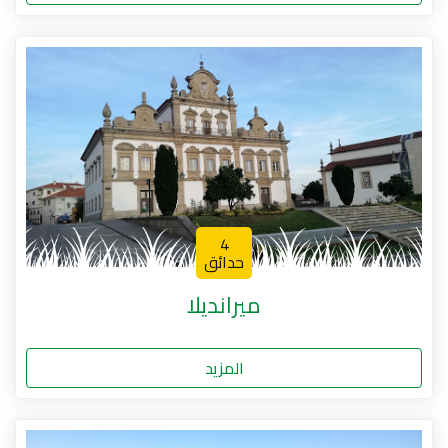
4
حدائق
ميرانديلا
المزيد