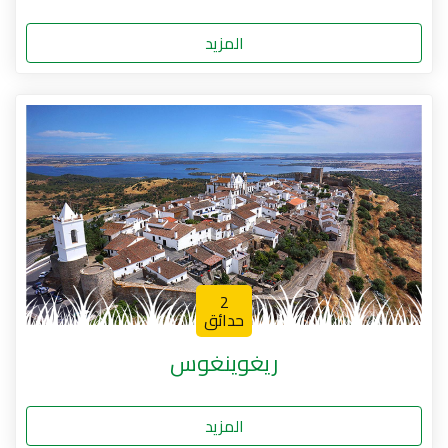
المزيد
2
حدائق
ريغوينغوس
المزيد