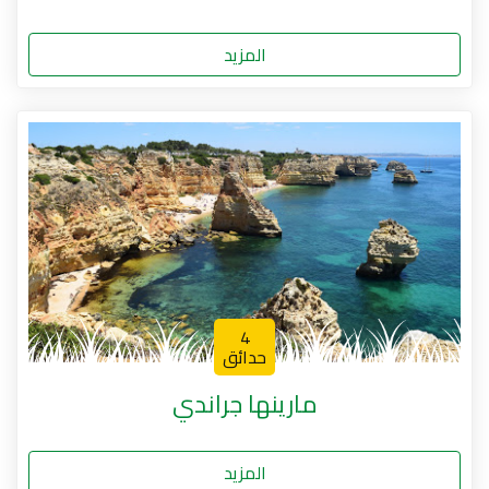
المزيد
4
حدائق
مارينها جراندي
المزيد