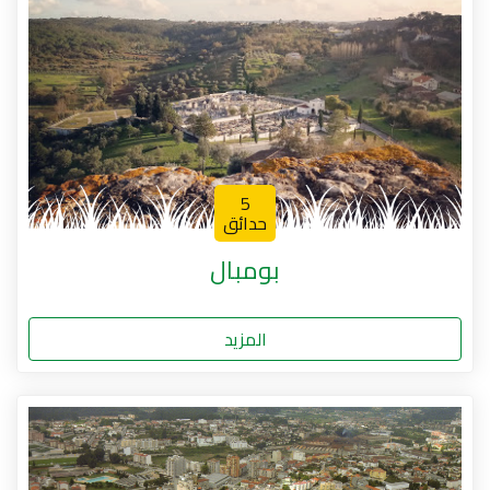
5
حدائق
بومبال
المزيد