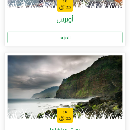
19
حدائق
أويرس
المزيد
15
حدائق