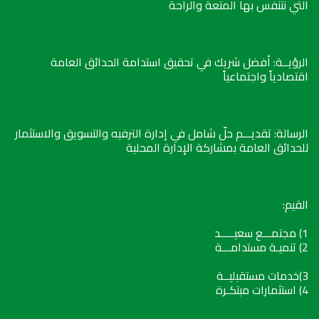
التي نتنفس بها المتعة والراحة
الرؤيــة: أفضل شريك في تحقيق استدامة الحدائق العامة
اقتصادياً واجتماعياً
الرسالة: تقديـــم حلّ شامل في إدارة الترفيه والتسويق والاستثمار
للحدائق العامة بمشاركة الإدارة المحلية
القيم:
1) مجتمـــع سعيـــــد
2) تنميـة مستدامـــة
3)خدمات مستقبليــة
4) استثمارات مبتكـرة