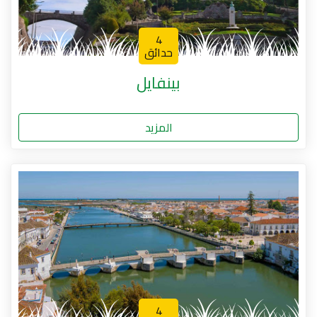
4
حدائق
بينفايل
المزيد
4