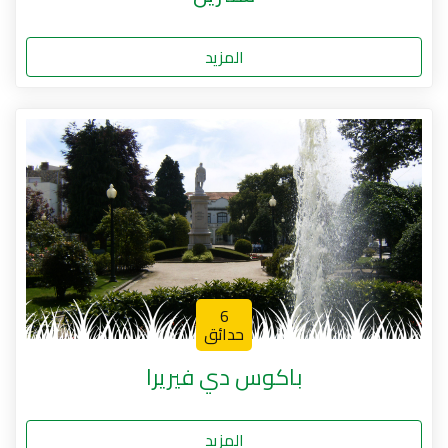
المزيد
6
حدائق
باكوس دي فيريرا
المزيد