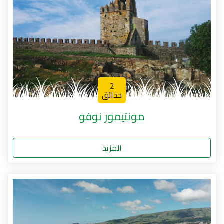
2
حدائق
مونتيمور نوفو
المزيد