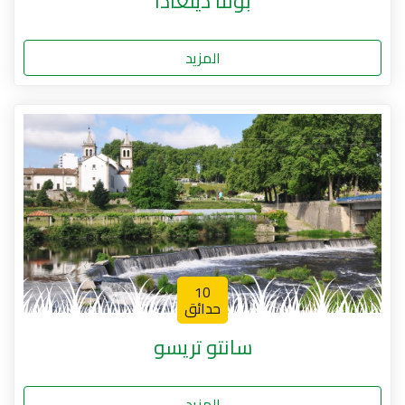
بونتا ديلغادا
المزيد
10
حدائق
سانتو تريسو
المزيد