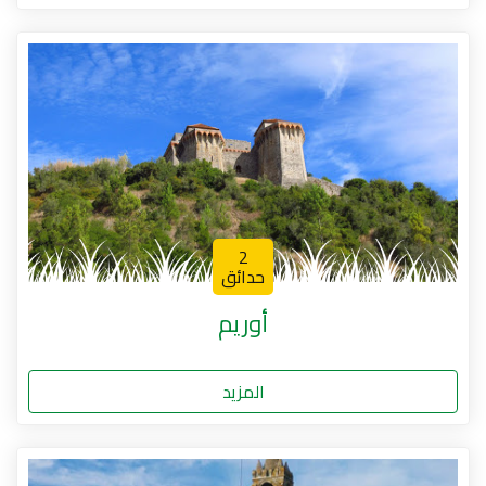
2
حدائق
أوريم
المزيد