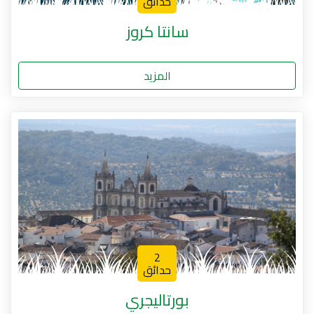
حدائق
سانتا كروز
المزيد
2
حدائق
بورتاليجري