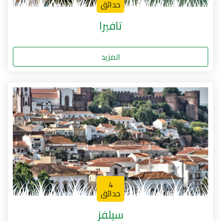
حدائق
تافيرا
المزيد
4
حدائق
سيلفز