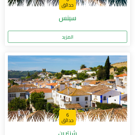
حدائق
سينس
المزيد
6
حدائق
شنترين