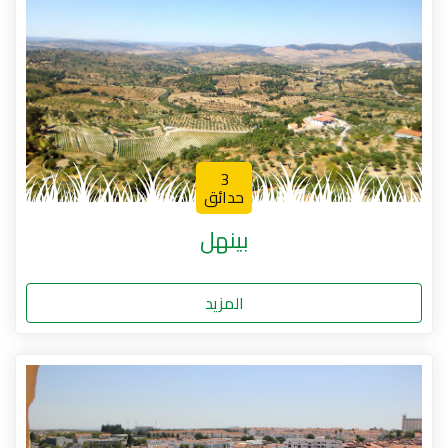
3
حدائق
بينهل
المزيد