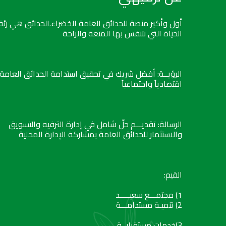
أول وأكبر منصة للحدائق العامة الخضراء.الحدائق هي رئة
الحياة التي نتنفس بها المتعة والراحة
الرؤيــة: أفضل شريك في تحقيق استدامة الحدائق العامة
اقتصادياً واجتماعياً
الرسالة: تقديـــم حلّ شامل في إدارة الترفيه والتسويق
والاستثمار للحدائق العامة بمشاركة الإدارة المحلية
القيم:
1) مجتمـــع سعيـــــد
2) تنميـة مستدامـــة
3)خدمات مستقبليــة