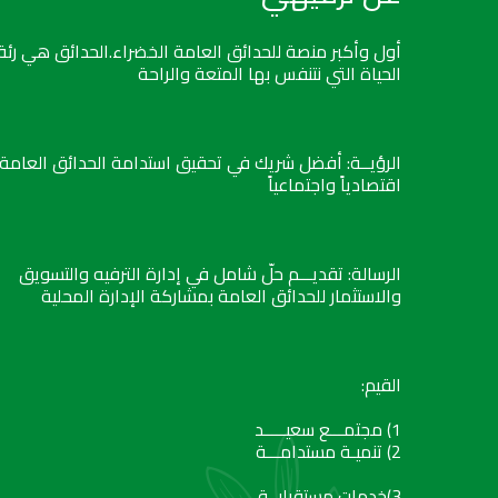
أول وأكبر منصة للحدائق العامة الخضراء.الحدائق هي رئة
الحياة التي نتنفس بها المتعة والراحة
الرؤيــة: أفضل شريك في تحقيق استدامة الحدائق العامة
اقتصادياً واجتماعياً
الرسالة: تقديـــم حلّ شامل في إدارة الترفيه والتسويق
والاستثمار للحدائق العامة بمشاركة الإدارة المحلية
القيم:
1) مجتمـــع سعيـــــد
2) تنميـة مستدامـــة
3)خدمات مستقبليــة