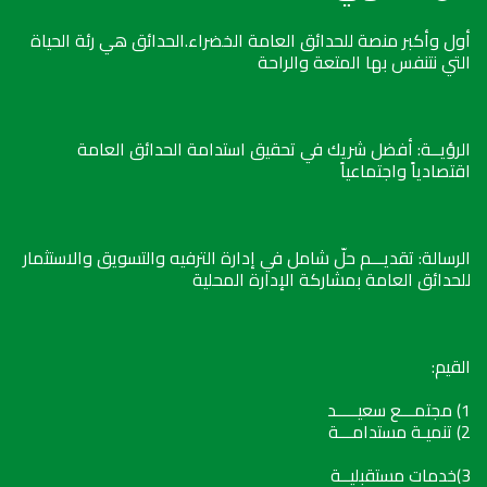
أول وأكبر منصة للحدائق العامة الخضراء.الحدائق هي رئة الحياة
التي نتنفس بها المتعة والراحة
الرؤيــة: أفضل شريك في تحقيق استدامة الحدائق العامة
اقتصادياً واجتماعياً
الرسالة: تقديـــم حلّ شامل في إدارة الترفيه والتسويق والاستثمار
للحدائق العامة بمشاركة الإدارة المحلية
القيم:
1) مجتمـــع سعيـــــد
2) تنميـة مستدامـــة
3)خدمات مستقبليــة