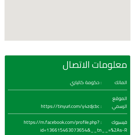
معلومات الاتصال
المالك
: حكومة كالياري
الموقع
https://tinyurl.com/y4zdjcbc
:
الرسمي
https://m.facebook.com/profile.php?
:
فيسبوك
id=136615463073654&__tn__=%2As-R