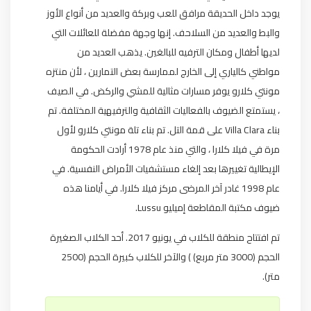
يوجد داخل الحديقة مرافق للعب وبركة والعديد من أنواع الأوز
والبط والعديد من السلاحف. إنها وجهة مفضلة للعائلات التي
لديها أطفال ومكان الترفيه للبالغين. يذهب العديد من
مواطني كالياري إلى الخارج لممارسة بعض التمارين ، لأن منتزه
مونتي كلارو يوفر مسارات مثالية للمشي والركض. في الصيف
، يستمتع الضيوف بالفعاليات الثقافية والترفيهية المختلفة. تم
بناء Villa Clara على قمة التل. تم بناء تلة مونتي كلارو لأول
مرة في فيلا كلارا ، والتي منذ عام 1978 أرادت الحكومة
الإيطالية تغييرها بعد إلغاء مستشفيات الأمراض النفسية. في
عام 1998 غادر آخر المرضى مركز فيلا كلارا. في أيامنا هذه
ضيوف مكتبة المقاطعة إميليو Lussu.
تم افتتاح منطقة للكلاب في يونيو 2017. أحد الكلاب الصغيرة
الحجم (3000 متر مربع) ) والآخر للكلاب كبيرة الحجم (2500
متر).