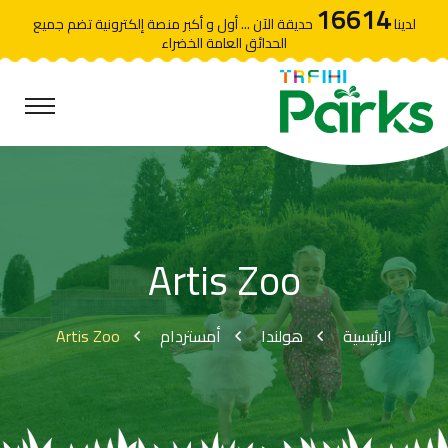
16614
لدينا
حديقة الآن ... أول و أكبر منصة إلكترونية تضم جميع
الحدائق العامة الخضراء
Artis Zoo
Artis Zoo
أمستردام
هولندا
الرئيسية