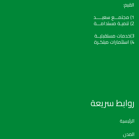
القيم:
1) مجتمـــع سعيـــــد
2) تنميـة مستدامـــة
3)خدمات مستقبليــة
4) استثمارات مبتكـرة
روابط سريعة
الرئيسية
المدن