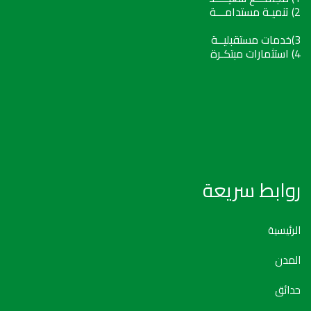
2) تنميـة مستدامـــة
3)خدمات مستقبليــة
4) استثمارات مبتكـرة
روابط سريعة
الرئيسية
المدن
حدائق