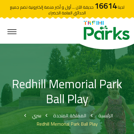
16614
لدينا
حديقة الآن ... أول و أكبر منصة إلكترونية تضم جميع
الحدائق العامة الخضراء
Redhill Memorial Park
Ball Play
الرئيسية
المملكة المتحدة
سري
Redhill Memorial Park Ball Play