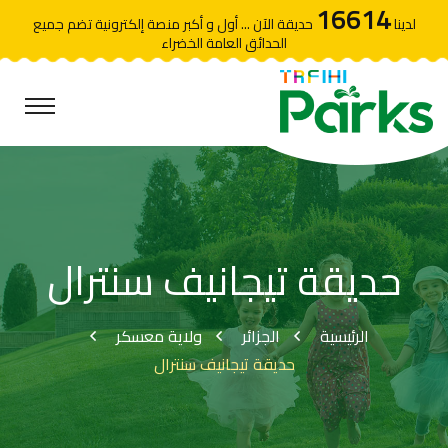
16614
لدينا
حديقة الآن ... أول و أكبر منصة إلكترونية تضم جميع
الحدائق العامة الخضراء
حديقة تيجانيف سنترال
الرئيسية
الجزائر
ولاية معسكر
حديقة تيجانيف سنترال