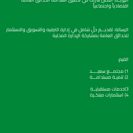
اقتصادياً واجتماعياً
الرسالة: تقديـــم حلّ شامل في إدارة الترفيه والتسويق والاستثمار
للحدائق العامة بمشاركة الإدارة المحلية
القيم:
1) مجتمـــع سعيـــــد
2) تنميـة مستدامـــة
3)خدمات مستقبليــة
4) استثمارات مبتكـرة