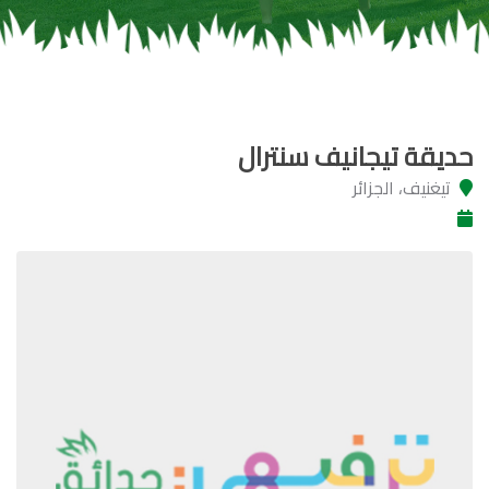
حديقة تيجانيف سنترال
تيغنيف، الجزائر