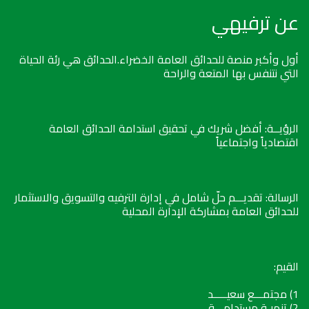
عن ترفيهي
أول وأكبر منصة للحدائق العامة الخضراء.الحدائق هي رئة الحياة
التي نتنفس بها المتعة والراحة
الرؤيــة: أفضل شريك في تحقيق استدامة الحدائق العامة
اقتصادياً واجتماعياً
الرسالة: تقديـــم حلّ شامل في إدارة الترفيه والتسويق والاستثمار
للحدائق العامة بمشاركة الإدارة المحلية
القيم:
1) مجتمـــع سعيـــــد
2) تنميـة مستدامـــة