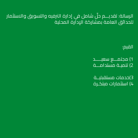
الرسالة: تقديـــم حلّ شامل في إدارة الترفيه والتسويق والاستثمار
للحدائق العامة بمشاركة الإدارة المحلية
القيم:
1) مجتمـــع سعيـــــد
2) تنميـة مستدامـــة
3)خدمات مستقبليــة
4) استثمارات مبتكـرة